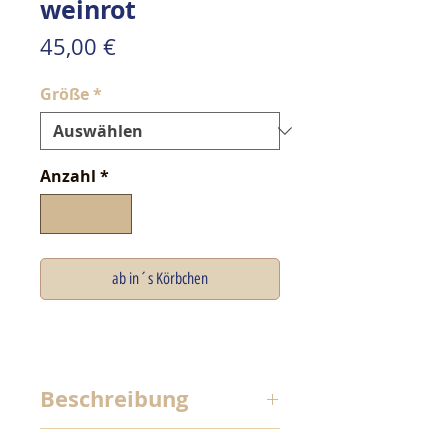
weinrot
Preis
45,00 €
Größe
*
Anzahl
*
ab in´s Körbchen
Beschreibung
Unsere Hunde optimal zu